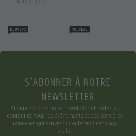
10 € - 13 €
(PLEUROTUS OSTREATUS)
SHIITAKE BIO (LENTINULA
Prix:
1KG
EDODES)– 1KG
10,00
€
13,00
€
NOUVEAU
NOUVEAU
S'ABONNER À NOTRE
NEWSLETTER
Abonnez-vous à notre newsletter et restez au
courant de tous les événements et des dernières
nouvelles qui arrivent directement dans vos
mails :