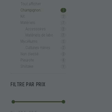
Tout afficher
Champignon
2
Kit
3
Matériels
7
Accessoires
2
Matériels de labo
7
Mycéliums
2
Cultures mères
2
Non classé
2
Pleurote
4
Shiitake
1
FILTRE PAR
PRIX
PLEUROTE GRIS BIO